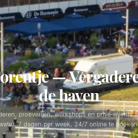
orentje
—
Vergader
de
haven
eren, proeverijen, workshops en privé-events 
water. 7 dagen per week, 24/7 online te boeken