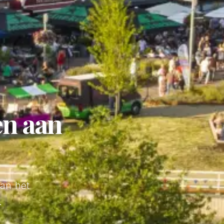
en
aan
aan het
.