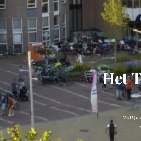
Het
T
Vergad