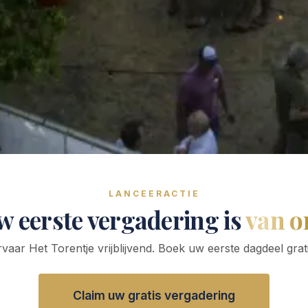
LANCEERACTIE
w eerste vergadering is
van o
rvaar Het Torentje vrijblijvend. Boek uw eerste dagdeel grati
Claim uw gratis vergadering